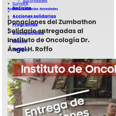
Autoridades
Sumate
Noticias
Acciones solidarias
,
Novedades
Acciones solidarias
Donaciones del Zumbathon
Programas
Solidario entregadas al
Discapacidad
Instituto de Oncología Dr.
Museo
Ángel H. Roffo
Amigos
Doná
Sumate